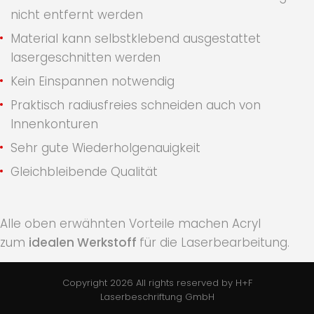
nicht entfernt werden
Material kann selbstklebend ausgestattet
lasergeschnitten werden
Kein Einspannen notwendig
Praktisch radiusfreies schneiden auch von
Innenkonturen
Sehr gute Wiederholgenauigkeit
Gleichbleibende Qualität
.
Alle oben erwähnten Vorteile machen Acryl
zum
idealen Werkstoff
für die Laserbearbeitung.
Copyright 2026 All rights reserved by H+F
Laserbeschriftung GmbH