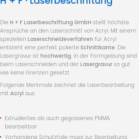
H + F · Laserbeschriftung
r
i
Die
H + F Laserbeschriftung GmbH
stellt höchste
f
Ansprüche an den Laserschnitt von Acryl. Mit einem
speziellen
Laserschneideverfahren
für Acryl
t
entsteht eine perfekt polierte
Schnittkante
. Die
u
Lasergravur ist
hochwertig
. In der Formgebung sind
beim Laserschneiden und der
Lasergravur
so gut
n
wie keine Grenzen gesetzt.
g
Folgende Merkmale zeichnet die Laserbearbeitung
mit
Acryl
aus:
.
Extrudiertes als auch gegossenes PMMA
bearbeitbar
Vorhandene Schutzfolie muss zur Bearbeitung