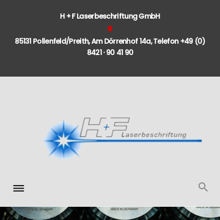
S
H + F Laserbeschriftung GmbH
k
location_on
i
85131 Pollenfeld/Preith, Am Dörrenhof 14a, Telefon +49 (0)
p
8421 · 90 41 90
t
o
c
o
n
t
e
n
t